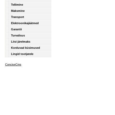
Tellimine
Maksmine
Transport
Elektroonikajäätmed
Garantii
Turvalisus
Liisi järelmaks
Korduvad küsimused
Lingid tootjatele
ConciseCms