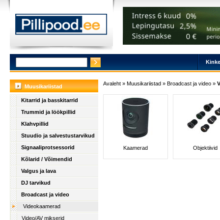
Kinke
Avaleht
»
Muusikariistad
»
Broadcast ja video
»
Muusikariistad
Kitarrid ja basskitarrid
Trummid ja löökpillid
Klahvpillid
Stuudio ja salvestustarvikud
Signaaliprotsessorid
Kaamerad
Objektiivid
Kõlarid / Võimendid
Valgus ja lava
DJ tarvikud
Broadcast ja video
Videokaamerad
Video/AV mikserid