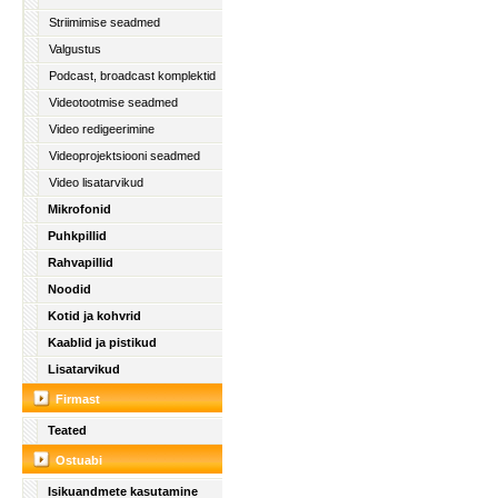
Striimimise seadmed
Valgustus
Podcast, broadcast komplektid
Videotootmise seadmed
Video redigeerimine
Videoprojektsiooni seadmed
Video lisatarvikud
Mikrofonid
Puhkpillid
Rahvapillid
Noodid
Kotid ja kohvrid
Kaablid ja pistikud
Lisatarvikud
Firmast
Teated
Ostuabi
Isikuandmete kasutamine