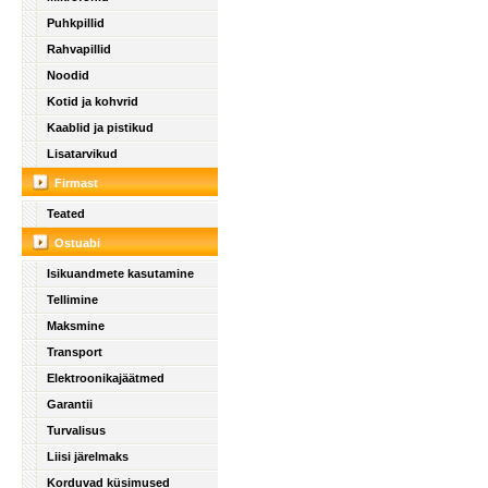
Puhkpillid
Rahvapillid
Noodid
Kotid ja kohvrid
Kaablid ja pistikud
Lisatarvikud
Firmast
Teated
Ostuabi
Isikuandmete kasutamine
Tellimine
Maksmine
Transport
Elektroonikajäätmed
Garantii
Turvalisus
Liisi järelmaks
Korduvad küsimused