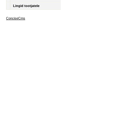
Lingid tootjatele
ConciseCms