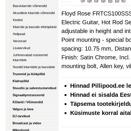
Basskitarride võimendid
Floyd Rose FRTCS100SSS 
Akustiliste kitarride võimendid
Keeled
Electric Guitar, Hot Rod S
Kitarride ja basside efektiplokid
adjustable in height and in
Helipead
Point mounting - special bo
Varuosad
spacing: 10.75 mm, Distan
Lisatarvikud
Juhtmevabad süsteemid
Finish: Satin Chrome, Incl.
kitarridele
mounting bolt, Allen key, 
Noodid kitarridele ja bassidele
Trummid ja löökpillid
Klahvpillid
Hinnad Pillipood.ee 
Stuudio ja salvestustarvikud
Hinnad ei sisalda Ees
Signaaliprotsessorid
Kõlarid / Võimendid
Täpsema tootekirjeld
Valgus ja lava
Küsimuste korral aita
DJ tarvikud
Broadcast ja video
Mikrofonid