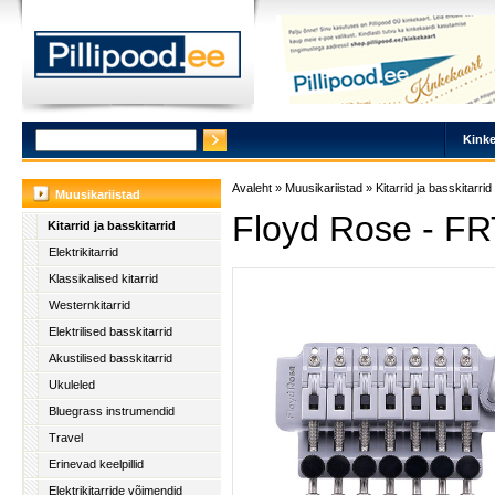
Kinke
Avaleht
»
Muusikariistad
»
Kitarrid ja basskitarrid
Muusikariistad
Floyd Rose -
FR
Kitarrid ja basskitarrid
Elektrikitarrid
Klassikalised kitarrid
Westernkitarrid
Elektrilised basskitarrid
Akustilised basskitarrid
Ukuleled
Bluegrass instrumendid
Travel
Erinevad keelpillid
Elektrikitarride võimendid